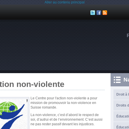
Aller au contenu principal
N
tion non-violente
Droit à 
Le Centre pour l'action non-violente a pour
mission de promouvoir la non-violence en
Droits d
Suisse romande.
La non-violence, c’est d’abord le respect de
Éducati
soi, d’autrui et de l’environnement. C’est aussi
ne pas rester passif devant les injustices.
Éducati