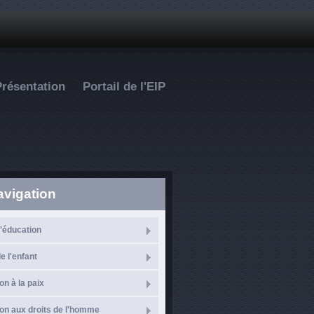
Présentation
Portail de l'EIP
avigation
l'éducation
e l'enfant
on à la paix
on aux droits de l'homme