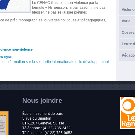
Le CENAC illustre la non-violence par la
formule « Ni hérisson, ni paillasson », ne pas
Violenc
blesser, ne pas se laisser piétiner.
ice de prêt (monographies, ouvrages politiques et pédagogiques,
Varia
Observ
Lettre d
iolence non-violence
Pédagog
n ligne
t de formation sur la solidarité internationale et le développement
Nous joindre
École instrument de paix
5, rue du Simplon
CH-1207 Genève, Suisse
Téléphone : (4122) 735-2422
Télécopieur : (4122) 735-0653