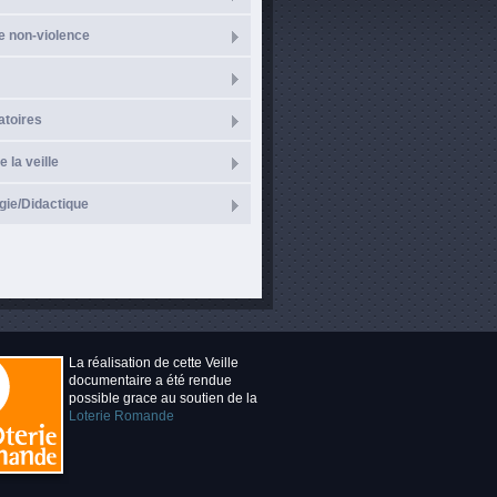
e non-violence
atoires
e la veille
ie/Didactique
La réalisation de cette Veille
documentaire a été rendue
possible grace au soutien de la
Loterie Romande