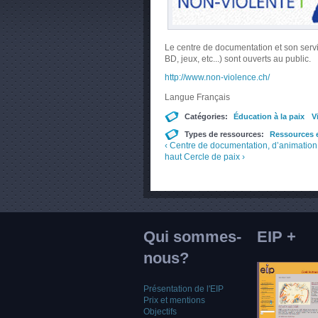
Le centre de documentation et son serv
BD, jeux, etc...) sont ouverts au public.
http://www.non-violence.ch/
Langue
Français
Catégories:
Éducation à la paix
V
Types de ressources:
Ressources e
‹ Centre de documentation, d’animation e
haut
Cercle de paix ›
Qui sommes-
EIP +
nous?
Présentation de l'EIP
Prix et mentions
Objectifs