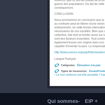
violence, que ce soit au niveau de la f
guerre des populations. Du fait de cette
conséquences.
CONCLUSION
Nous proclamons en conclusion que la b
au contraire peut se libérer d'une visio
entreprendre, en cette Année internation
nécessaires de nos sociétés. Bien que c
collective, elle doit se fonder aussi su
sont des facteurs essentiels. Tout com
également trouve son origine dans nos 
capable d'inventer la paix. La responsa
http://www.unesco.org/cpp/fr/declaration
Langue
Français
Catégories:
Éducation à la paix
Types de ressources:
Essais/Fond
‹ La non-violence est-elle possible ?
ha
Qui sommes-
EIP +