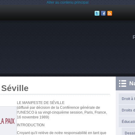
Aller au contenu principal
N
 Séville
Droit à 
LE MANIFESTE DE SÉVILLE
(diffusé par décision de la Conférence générale de
Droits d
l'UNESCO à sa vingt-cinquième session, Paris, France,
16 novembre 1989)
Éducati
INTRODUCTION
Croyant qu'il relève de notre responsabilité en tant que
Dessi