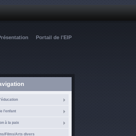
Présentation
Portail de l'EIP
avigation
l'éducation
e l'enfant
on à la paix
ns/Films/Arts divers