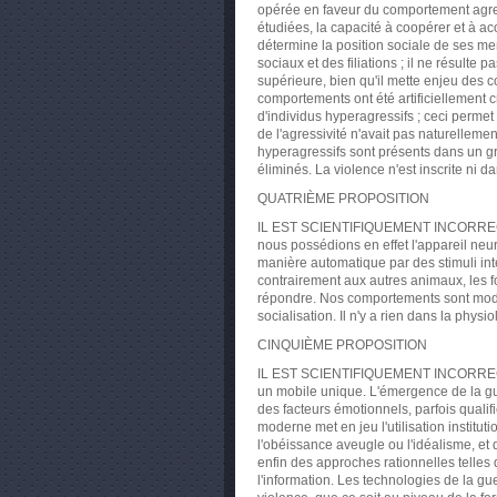
opérée en faveur du comportement agres
étudiées, la capacité à coopérer et à ac
détermine la position sociale de ses 
sociaux et des filiations ; il ne résulte 
supérieure, bien qu'il mette enjeu des 
comportements ont été artificiellement 
d'individus hyperagressifs ; ceci permet
de l'agressivité n'avait pas naturellem
hyperagressifs sont présents dans un grou
éliminés. La violence n'est inscrite ni d
QUATRIÈME PROPOSITION
IL EST SCIENTIFIQUEMENT INCORRECT d
nous possédions en effet l'appareil neur
manière automatique par des stimuli in
contrairement aux autres animaux, les fo
répondre. Nos comportements sont mod
socialisation. Il n'y a rien dans la phy
CINQUIÈME PROPOSITION
IL EST SCIENTIFIQUEMENT INCORRECT de
un mobile unique. L'émergence de la gue
des facteurs émotionnels, parfois qualifié
moderne met en jeu l'utilisation institut
l'obéissance aveugle ou l'idéalisme, et d
enfin des approches rationnelles telles q
l'information. Les technologies de la 