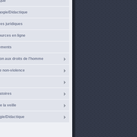
ique
gogie/Didactique
es juridiques
urces en ligne
ements
on aux droits de l'homme
e non-violence
atoires
e la veille
ie/Didactique