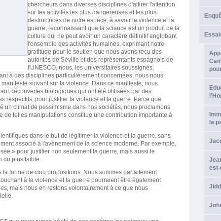
chercheurs dans diverses disciplines d'attirer l'attention
sur les activités les plus dangereuses et les plus
Enque
destructrices de notre espèce, à savoir la violence et la
guerre, reconnaissant que la science est un produit de la
Essai
culture qui ne peut avoir un caractère définitif englobant
l'ensemble des activités humaines, exprimant notre
gratitude pour le soutien que nous avons reçu des
Appe
autorités de Séville et des représentants espagnols de
Camp
l'UNESCO, nous, les universitaires soussignés,
pour
ant à des disciplines particulièrement concernées, nous nous
anifeste suivant sur la violence. Dans ce manifeste, nous
Educ
ant découvertes biologiques qui ont été utilisées par des
l’H
espectifs, pour justifier la violence et la guerre. Parce que
créé un climat de pessimisme dans nos sociétés, nous proclamons
Imma
e de telles manipulations constitue une contribution importante à
la p
entifiques dans le but de légitimer la violence et la guerre, sans
Jacq
ement associé à l'avènement de la science moderne. Par exemple,
ilisée » pour justifier non seulement la guerre, mais aussi le
n du plus faible.
Jean
est-
 la forme de cinq propositions. Nous sommes parfaitement
touchant à la violence et la guerre pourraient être également
Jid
ines, mais nous en restons volontairement à ce que nous
elle.
Joh