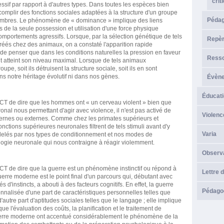
crit
sif par rapport à d'autres types. Dans toutes les espèces bien
complir des fonctions sociales adaptées à la structure d'un groupe
Péda
membres. Le phénomène de « dominance » implique des liens
pas de la seule possession et utilisation d'une force physique
comportements agressifs. Lorsque, par la sélection génétique de tels
Repèr
créés chez des animaux, on a constaté l'apparition rapide
 de penser que dans les conditions naturelles la pression en faveur
Resso
ent atteint son niveau maximal. Lorsque de tels animaux
pe, soit ils détruisent la structure sociale, soit ils en sont
ans notre héritage évolutif ni dans nos gènes.
Évèn
Éducati
e dire que les hommes ont « un cerveau violent » bien que
onal nous permettant d'agir avec violence, il n'est pas activé de
Violenc
ternes ou externes. Comme chez les primates supérieurs et
nctions supérieures neuronales filtrent de tels stimuli avant d'y
Varia
elés par nos types de conditionnement et nos modes de
siologie neuronale qui nous contraigne à réagir violemment.
Observ
 dire que la guerre est un phénomène instinctif ou répond à
Lettre d
rre moderne est le point final d'un parcours qui, débutant avec
s d'instincts, a abouti à des facteurs cognitifs. En effet, la guerre
Pédagog
ionnalisée d'une part de caractéristiques personnelles telles que
'autre part d'aptitudes sociales telles que le langage ; elle implique
ue l'évaluation des coûts, la planification et le traitement de
guerre moderne ont accentué considérablement le phénomène de la