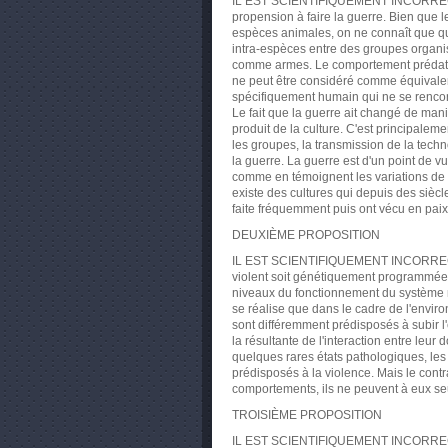
IL EST SCIENTIFIQUEMENT INCORRECT 
propension à faire la guerre. Bien que
espèces animales, on ne connaît que qu
intra-espèces entre des groupes organisé
comme armes. Le comportement prédateu
ne peut être considéré comme équivalen
spécifiquement humain qui ne se rencon
Le fait que la guerre ait changé de mani
produit de la culture. C'est principalem
les groupes, la transmission de la technol
la guerre. La guerre est d'un point de v
comme en témoignent les variations de li
existe des cultures qui depuis des siècle
faite fréquemment puis ont vécu en pai
DEUXIÈME PROPOSITION
IL EST SCIENTIFIQUEMENT INCORRECT d
violent soit génétiquement programmée 
niveaux du fonctionnement du système n
se réalise que dans le cadre de l'envir
sont différemment prédisposés à subir l
la résultante de l'interaction entre leur
quelques rares états pathologiques, le
prédisposés à la violence. Mais le cont
comportements, ils ne peuvent à eux se
TROISIÈME PROPOSITION
IL EST SCIENTIFIQUEMENT INCORRECT de