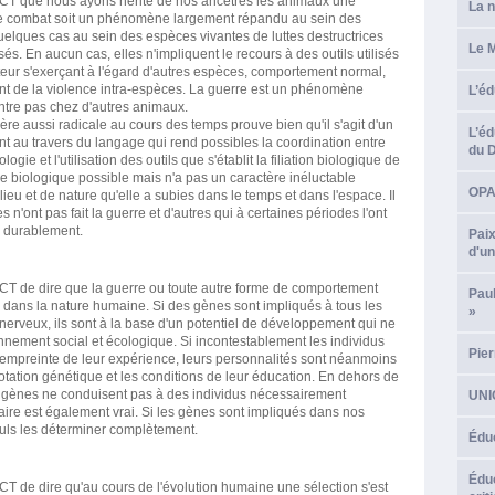
que nous ayons hérité de nos ancêtres les animaux une
La n
 le combat soit un phénomène largement répandu au sein des
elques cas au sein des espèces vivantes de luttes destructrices
Le M
s. En aucun cas, elles n'impliquent le recours à des outils utilisés
r s'exerçant à l'égard d'autres espèces, comportement normal,
t de la violence intra-espèces. La guerre est un phénomène
L’éd
tre pas chez d'autres animaux.
ère aussi radicale au cours des temps prouve bien qu'il s'agit d'un
L’éd
ent au travers du langage qui rend possibles la coordination entre
du 
ogie et l'utilisation des outils que s'établit la filiation biologique de
ue biologique possible mais n'a pas un caractère inéluctable
OPA*
eu et de nature qu'elle a subies dans le temps et dans l'espace. Il
s n'ont pas fait la guerre et d'autres qui à certaines périodes l'ont
x durablement.
Paix
d'un
e dire que la guerre ou toute autre forme de comportement
Pau
dans la nature humaine. Si des gènes sont impliqués à tous les
»
erveux, ils sont à la base d'un potentiel de développement qui ne
onnement social et écologique. Si incontestablement les individus
Pier
'empreinte de leur expérience, leurs personnalités sont néanmoins
 dotation génétique et les conditions de leur éducation. En dehors de
s gènes ne conduisent pas à des individus nécessairement
UNIC
raire est également vrai. Si les gènes sont impliqués dans nos
uls les déterminer complètement.
Éduc
Éduc
 dire qu'au cours de l'évolution humaine une sélection s'est