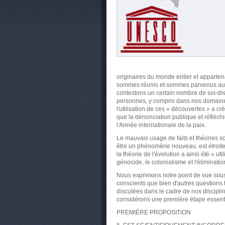
originaires du monde entier et apparten
sommes réunis et sommes parvenus au m
contestons un certain nombre de soi-dis
personnes, y compris dans nos domaines r
l'utilisation de ces « découvertes » a 
que la dénonciation publique et réfléchi
l'Année internationale de la paix.
Le mauvais usage de faits et théories sci
être un phénomène nouveau, est étroit
la théorie de l'évolution a ainsi été « ut
génocide, le colonialisme et l'éliminatio
Nous exprimons notre point de vue sous
conscients que bien d'autres questions 
discutées dans le cadre de nos discipl
considérons une première étape essenti
PREMIÈRE PROPOSITION