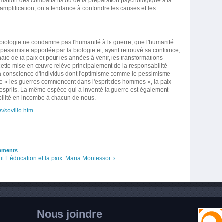
ormation des combattants ou de la préparation psychologique à la
 amplification, on a tendance à confondre les causes et les
iologie ne condamne pas l'humanité à la guerre, que l'humanité
n pessimiste apportée par la biologie et, ayant retrouvé sa confiance,
ale de la paix et pour les années à venir, les transformations
ette mise en œuvre relève principalement de la responsabilité
r la conscience d'individus dont l'optimisme comme le pessimisme
me « les guerres commencent dans l'esprit des hommes », la paix
esprits. La même espèce qui a inventé la guerre est également
bilité en incombe à chacun de nous.
s/seville.htm
ements
ut
L’éducation et la paix. Maria Montessori ›
Nous joindre