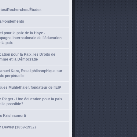
̂tes/Recherches/Études
s/Fondements
l pour la paix de la Haye -
agne internationale de l'éducation
 la paix
ation pour la Paix, les Droits de
omme et la Démocratie
nuel Kant, Essai philosophique sur
aix perpétuelle
ues Mühlethaler, fondateur de l'EIP
 Piaget - Une éducation pour la paix
elle possible?
du Krishnamurti
n Dewey (1859-1952)