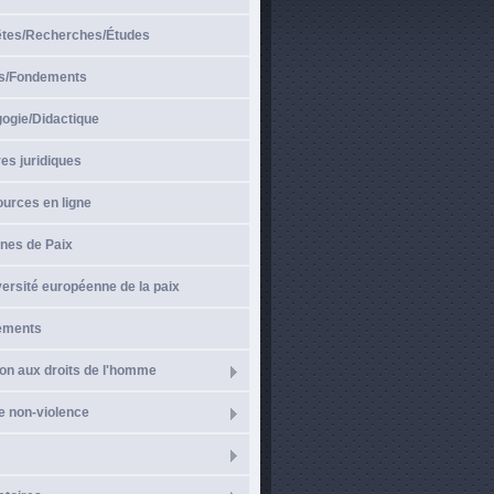
̂tes/Recherches/Études
s/Fondements
gogie/Didactique
es juridiques
urces en ligne
nes de Paix
ersité européenne de la paix
ements
on aux droits de l'homme
e non-violence