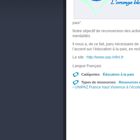
paix”.
Notre objectif de reconversion des activ
mentalités.
Il nous a, de ce fait, paru nécessaire d
l’accent sur l’éducation à la paix, en r
Le site :
http://www.uep.infini.fr
Langue
Français
Catégories:
Éducation à la paix
Types de ressources:
Ressources e
‹ UNIPAZ France
haut
Violence à l’école