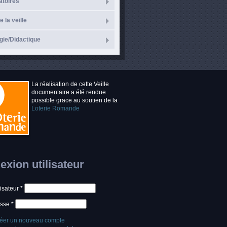
atoires
e la veille
ie/Didactique
La réalisation de cette Veille
documentaire a été rendue
possible grace au soutien de la
Loterie Romande
xion utilisateur
lisateur
*
asse
*
éer un nouveau compte