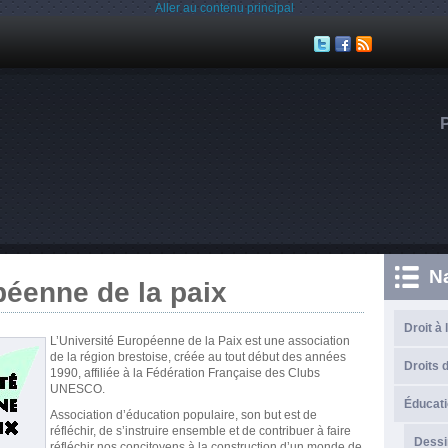
Aller au contenu principal
N
péenne de la paix
Droit à 
L’Université Européenne de la Paix est une association
de la région brestoise, créée au tout début des années
Droits d
1990, affiliée à la Fédération Française des Clubs
UNESCO.
Éducati
Association d’éducation populaire, son but est de
réfléchir, de s’instruire ensemble et de contribuer à faire
Dessi
réfléchir nos concitoyens à la construction d’un monde de