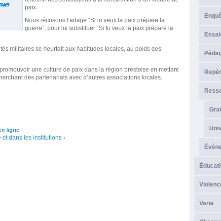
paix.
Enque
Nous récusons l’adage “Si tu veux la paix prépare la
guerre”, pour lui substituer “Si tu veux la paix prépare la
Essai
ités militaires se heurtait aux habitudes locales, au poids des
Péda
e promouvoir une culture de paix dans la région brestoise en mettant
Repèr
echerchant des partenariats avec d’autres associations locales.
Resso
Grai
Univ
n ligne
 et dans les institutions ›
Évèn
Éducati
Violenc
Varia