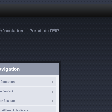
Présentation
Portail de l'EIP
avigation
l'éducation
e l'enfant
on à la paix
ns/Films/Arts divers