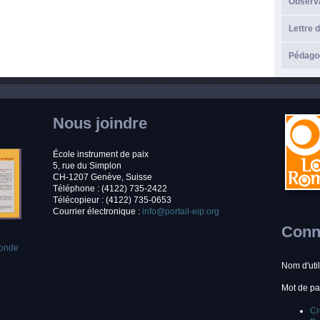
Observ
Lettre d
Pédagog
Nous joindre
École instrument de paix
5, rue du Simplon
CH-1207 Genève, Suisse
Téléphone : (4122) 735-2422
Télécopieur : (4122) 735-0653
Courrier électronique :
info@portail-eip.org
Conne
monde
Nom d'uti
Mot de p
Cr