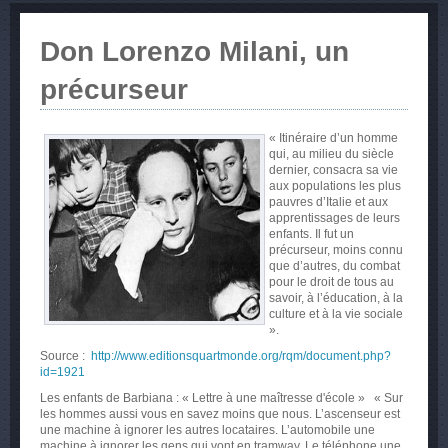
Don Lorenzo Milani, un
précurseur
« Itinéraire d’un homme
qui, au milieu du siècle
dernier, consacra sa vie
aux populations les plus
pauvres d’Italie et aux
apprentissages de leurs
enfants. Il fut un
précurseur, moins connu
que d’autres, du combat
pour le droit de tous au
savoir,
à l’éducation, à la
culture et à la vie sociale
».
Source :
http://www.editionsquartmonde.org/rqm/document.php?
id=1921
Les enfants de Barbiana : « Lettre à une maîtresse d'école » « Sur
les hommes aussi vous en savez moins que nous. L’ascenseur est
une machine à ignorer les autres locataires. L’automobile une
machine à ignorer les gens qui vont en tramway. Le téléphone une