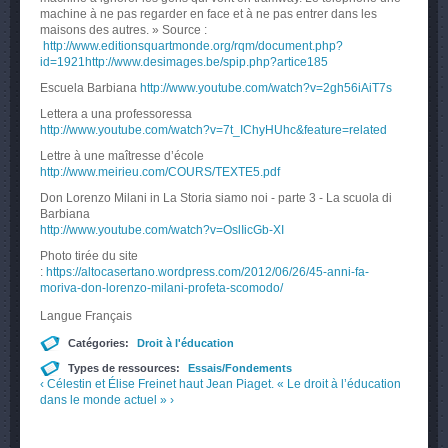
machine à ne pas regarder en face et à ne pas entrer dans les
maisons des autres. » Source :
http://www.editionsquartmonde.org/rqm/document.php?
id=1921http://www.desimages.be/spip.php?artice185
Escuela Barbiana
http://www.youtube.com/watch?v=2gh56iAiT7s
Lettera a una professoressa
http://www.youtube.com/watch?v=7t_IChyHUhc&feature=related
Lettre à une maîtresse d’école
http://www.meirieu.com/COURS/TEXTE5.pdf
Don Lorenzo Milani in La Storia siamo noi - parte 3 - La scuola di
Barbiana
http://www.youtube.com/watch?v=OslIicGb-XI
Photo tirée du site
:
https://altocasertano.wordpress.com/2012/06/26/45-anni-fa-
moriva-don-lorenzo-milani-profeta-scomodo/
Langue
Français
Catégories:
Droit à l'éducation
Types de ressources:
Essais/Fondements
‹ Célestin et Élise Freinet
haut
Jean Piaget. « Le droit à l’éducation
dans le monde actuel » ›