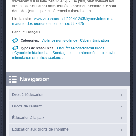
s’exercent sur la toile 24h/24 et 7j/7. De plus, bien souvent les
victimes le sont aussi dans leur établissement scolaire. Ce sont
donc des jeunes particulièrement vulnérables. »
Lire la suite :
www.vousnousils.fr/2014/12/05/cyberviolence-la-
majorite-des-jeunes-est-concernee-558425
Langue
Français
Catégories:
Violence non-violence
Cyberintimidation
Types de ressources:
Enquêtes/Recherches/Études
‹ Cyberintimidation
haut
Sondage sur le phénomène de la cyber
intimidation en milieu scolaire ›
Navigation
Droit à l'éducation
Droits de l'enfant
Éducation à la paix
Éducation aux droits de l'homme