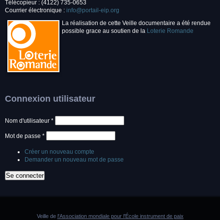
Télécopieur : (4122) 735-0653
Courrier électronique :
info@portail-eip.org
La réalisation de cette Veille documentaire a été rendue
possible grace au soutien de la
Loterie Romande
Connexion utilisateur
Nom d'utilisateur
*
Mot de passe
*
Créer un nouveau compte
Demander un nouveau mot de passe
Veille de
l'Association mondiale pour l'École instrument de paix