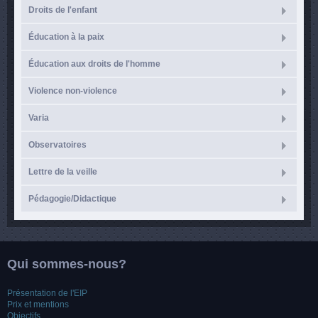
Droits de l'enfant
Éducation à la paix
Éducation aux droits de l'homme
Violence non-violence
Varia
Observatoires
Lettre de la veille
Pédagogie/Didactique
Qui sommes-nous?
Présentation de l'EIP
Prix et mentions
Objectifs