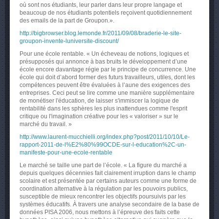
où sont nos étudiants, leur parler dans leur propre langage et
beaucoup de nos étudiants potentiels reçoivent quotidiennement
des emails de la part de Groupon.».
http://bigbrowser.blog.lemonde.fr/2011/09/08/braderie-le-site-
groupon-invente-luniversite-discount/
Pour une école rentable. « Un écheveau de notions, logiques et
présupposés qui annonce à bas bruits le développement d’une
école encore davantage régie par le principe de concurrence. Une
école qui doit d’abord former des futurs travailleurs, utiles, dont les
compétences peuvent être évaluées à l’aune des exigences des
entreprises. Ceci peut se lire comme une manière supplémentaire
de monétiser l'éducation, de laisser s'immiscer la logique de
rentabilité dans les sphères les plus inattendues comme l'esprit
critique ou l'imagination créative pour les « valoriser » sur le
marché du travail. »
http://www.laurent-mucchielli.org/index.php?post/2011/10/10/Le-
rapport-2011-de-l%E2%80%99OCDE-sur-l-education%2C-un-
manifeste-pour-une-ecole-rentable
Le
marché
se
taille
une
part de
l’école
. « La figure du
marché
a
depuis
quelques
décennies
fait
clairement
irruption
dans
le champ
scolaire
et
est
présentée
par
certains
auteurs
comme
une
forme
de
coordination alternative
à
la
régulation
par les
pouvoirs
publics,
susceptible de
mieux
rencontrer
les
objectifs
poursuivis
par les
systèmes
éducatifs
.
À
travers
une
analyse
secondaire
de la base de
données
PISA 2006,
nous
mettons
à
l’épreuve
des
faits
cette