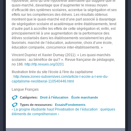
hypothèse
,
ainsi
qu’une
hypothèse
alternative qui
suggère
que
le
quasi-marché
,
davantage
que
d’augmenter
le
niveau
moyen
d’efficacité
des
systèmes
scolaires
,
accentue
la
ségrégation
et
ses
effets
sur
les
compétences
des
élèves
. Les
résultats
obtenus
montrent
que
le
quasi-marché
est
d’une
part
associé
à
davantage
de
ségrégation
scolaire
et
académique
entre
établissements
, tend
d’autre
part
à
accroître
les
effets
de
cette
ségrégation
et,
enfin
,
est
principalement
lié
à
une
augmentation de la performance des
élèves
scolarisés
dans
les
établissements
socialement
les plus
favorisés
.
marché
de
l’éducation
,
autonomie
,
choix
d’une
école
,
éducation
comparée
, concurrence
inter-établissements
. »
Vincent Dupriez et Xavier Dumay (2011). « Les quasi-marchés
scolaires : au bénéfice de qui? ». Revue française de pédagogie,
no 186.
http://rfp.revues.org/3201
Illustration tirée du site l'école à l'ère du capitalisme
:
http://www.zones-subversives.com/article-l-ecole-a-l-ere-du-
capitalisme-neoliberal-110540446.html
Langue
Français
Catégories:
Droit à l'éducation
École marchande
Types de ressources:
Essais/Fondements
‹ La grogne étudiante
haut
Privatisation de l’éducation : quelques
éléments de compréhension ›