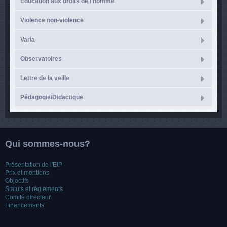
Éducation aux droits de l'homme
Violence non-violence
Varia
Observatoires
Lettre de la veille
Pédagogie/Didactique
Qui sommes-nous?
Présentation de l'EIP
Prix et mentions
Objectifs
Statuts et règlements
Comité directeur
Financements