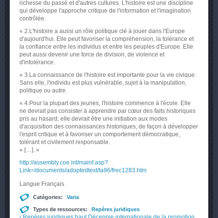
richesse du passé et d'autres cultures. L'histoire est une discipline
qui développe l'approche critique de l'information et l'imagination
contrôlée.
« 2.L'histoire a aussi un rôle politique clé à jouer dans l'Europe
d'aujourd'hui. Elle peut favoriser la compréhension, la tolérance et
la confiance entre les individus et entre les peuples d'Europe. Elle
peut aussi devenir une force de division, de violence et
d'intolérance.
« 3.La connaissance de l'histoire est importante pour la vie civique.
Sans elle, l'individu est plus vulnérable, sujet à la manipulation,
politique ou autre.
« 4.Pour la plupart des jeunes, l'histoire commence à l'école. Elle
ne devrait pas consister à apprendre par cœur des faits historiques
pris au hasard; elle devrait être une initiation aux modes
d'acquisition des connaissances historiques, de façon à développer
l'esprit critique et à favoriser un comportement démocratique,
tolérant et civilement responsable.
« […]. »
http://assembly.coe.int/mainf.asp?
Link=/documents/adoptedtext/ta96/frec1283.htm
Langue
Français
Catégories:
Varia
Types de ressources:
Repères juridiques
‹ Repères juridiques
haut
Décennie internationale de la promotion