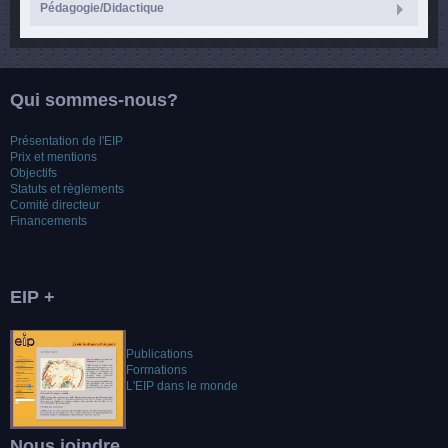
Pédagogie/Didactique
Qui sommes-nous?
Présentation de l'EIP
Prix et mentions
Objectifs
Statuts et règlements
Comité directeur
Financements
EIP +
Publications
Formations
L'EIP dans le monde
Nous joindre