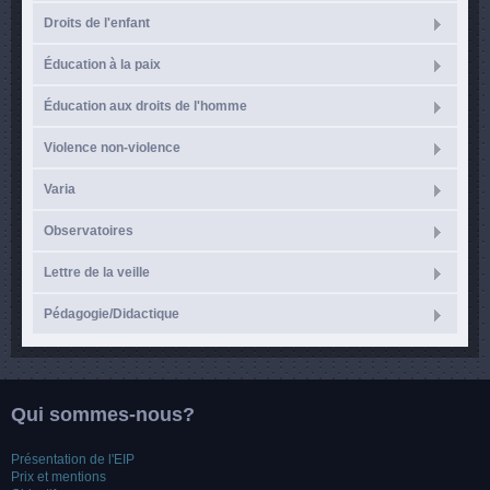
Droits de l'enfant
Éducation à la paix
Éducation aux droits de l'homme
Violence non-violence
Varia
Observatoires
Lettre de la veille
Pédagogie/Didactique
Qui sommes-nous?
Présentation de l'EIP
Prix et mentions