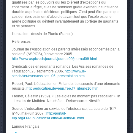
qualifiées par les pouvoirs qui les tolèrent d’exceptions qui
confirment la règle, elles ne semblent guère exercer une influence
durable auprès des décideurs politiques. C’est peut-être parce que
ces derniers estiment d’abord et avant tout que l’école est une
arène politique où défilent invariablement un cortège de gagnants
et de perdants.
Illustration : dessin de Plantu (France)
Références
Journal de l’Association des parents intéressés et concernés par la
scolarité (ASPICS), 9 novembre 2005.
http://www.aspics.ch/journal/journal09/journal09.html
Syndicats des enseignants romands. Les Assises romandes de
l’éducation, 23 septembre 2006.
http://www.le-
ser.ch/ser/even/assises_06_presentation.html
Robert, Paul. L’éducation en Finlande. Les secrets d’une étonnante
réussite.
http://education.devenir.free.fr/Tribune10.htm
Freinet, Célestin (1959). « Les aigles ne montent pas l’escalier ». In
: Les dits de Mathieu. Neuchâtel : Delachaux et Niestlé.
Source L'éducation au service de l'obéissance, La
Lettre de l'EIP
n°40, mai-juin 2007 :
http://portail-
eip.org/Fr/Publications/Lettre/40/lettre40.html
Langue
Français