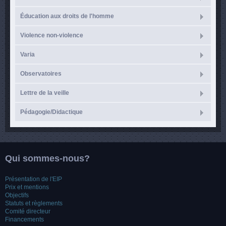
Éducation aux droits de l'homme
Violence non-violence
Varia
Observatoires
Lettre de la veille
Pédagogie/Didactique
Qui sommes-nous?
Présentation de l'EIP
Prix et mentions
Objectifs
Statuts et règlements
Comité directeur
Financements