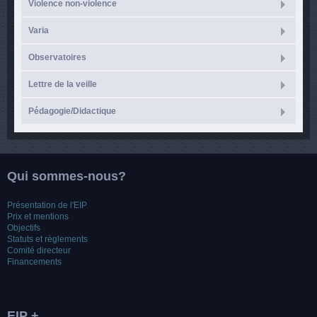
Violence non-violence
Varia
Observatoires
Lettre de la veille
Pédagogie/Didactique
Qui sommes-nous?
Présentation de l'EIP
Prix et mentions
Objectifs
Statuts et règlements
Comité directeur
Financements
EIP +