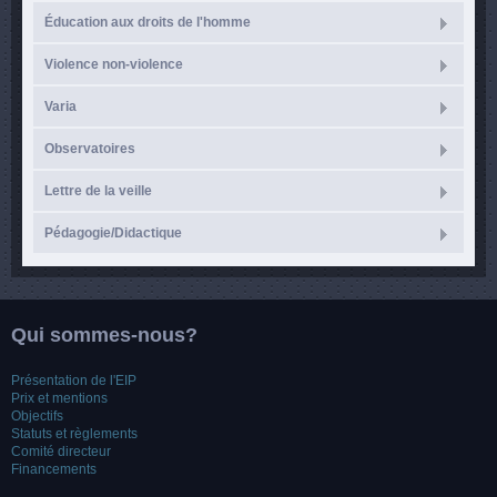
Éducation aux droits de l'homme
Violence non-violence
Varia
Observatoires
Lettre de la veille
Pédagogie/Didactique
Qui sommes-nous?
Présentation de l'EIP
Prix et mentions
Objectifs
Statuts et règlements
Comité directeur
Financements