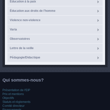
Éducation à la paix
Éducation aux droits de l'homme
Violence non-violence
Varia
Observatoires
Lettre de la veille
Pédagogie/Didactique
Qui sommes-nous?
Présentation de l'EIP
Prix et mentions
Objectifs
Statuts et règlements
Comité directeur
Financements