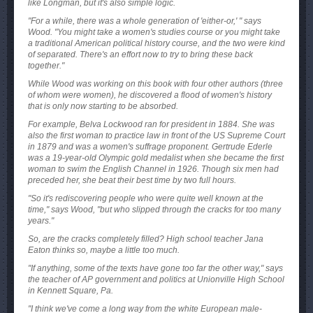
like Longman, but it's also simple logic.
"For a while, there was a whole generation of 'either-or,' " says
Wood. "You might take a women's studies course or you might take
a traditional American political history course, and the two were kind
of separated. There's an effort now to try to bring these back
together."
While Wood was working on this book with four other authors (three
of whom were women), he discovered a flood of women's history
that is only now starting to be absorbed.
For example, Belva Lockwood ran for president in 1884. She was
also the first woman to practice law in front of the US Supreme Court
in 1879 and was a women's suffrage proponent. Gertrude Ederle
was a 19-year-old Olympic gold medalist when she became the first
woman to swim the English Channel in 1926. Though six men had
preceded her, she beat their best time by two full hours.
"So it's rediscovering people who were quite well known at the
time," says Wood, "but who slipped through the cracks for too many
years."
So, are the cracks completely filled? High school teacher Jana
Eaton thinks so, maybe a little too much.
"If anything, some of the texts have gone too far the other way," says
the teacher of AP government and politics at Unionville High School
in Kennett Square, Pa.
"I think we've come a long way from the white European male-