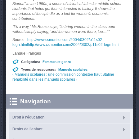
Stories" in the 1990s, a series of historical tales for middle school
students that helps get them interested in history. It shows the
importance of the spindle as a tool for women's economic
contributions.
"It's a way," Ms.Reese says, "to bring women in the classroom
without simply saying, 'and the women were there, too....' "
Source :
http://www.csmonitor.com/2004/0302/p11s02-
legn.htmlhttp://www.csmonitor.com/2004/0302/p11s02-legn.html
Langue
Français
Catégories:
Femmes et genre
Types de ressources:
Manuels scolaires
‹ Manuels scolaires : une commission contestée
haut
Staline
réhabilité dans les manuels scolaires ›
Navigation
Droit à l'éducation
Droits de l'enfant