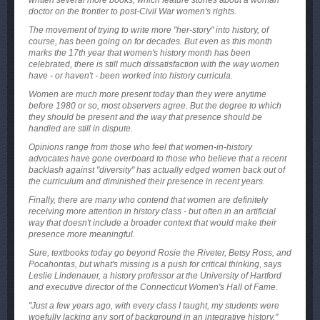
written several more books, which feature stories about a woman
doctor on the frontier to post-Civil War women's rights.
The movement of trying to write more "her-story" into history, of
course, has been going on for decades. But even as this month
marks the 17th year that women's history month has been
celebrated, there is still much dissatisfaction with the way women
have - or haven't - been worked into history curricula.
Women are much more present today than they were anytime
before 1980 or so, most observers agree. But the degree to which
they should be present and the way that presence should be
handled are still in dispute.
Opinions range from those who feel that women-in-history
advocates have gone overboard to those who believe that a recent
backlash against "diversity" has actually edged women back out of
the curriculum and diminished their presence in recent years.
Finally, there are many who contend that women are definitely
receiving more attention in history class - but often in an artificial
way that doesn't include a broader context that would make their
presence more meaningful.
Sure, textbooks today go beyond Rosie the Riveter, Betsy Ross, and
Pocahontas, but what's missing is a push for critical thinking, says
Leslie Lindenauer, a history professor at the University of Hartford
and executive director of the Connecticut Women's Hall of Fame.
"Just a few years ago, with every class I taught, my students were
woefully lacking any sort of background in an integrative history,"