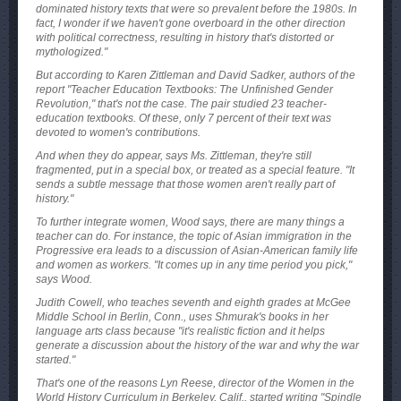
dominated history texts that were so prevalent before the 1980s. In
fact, I wonder if we haven't gone overboard in the other direction
with political correctness, resulting in history that's distorted or
mythologized."
But according to Karen Zittleman and David Sadker, authors of the
report "Teacher Education Textbooks: The Unfinished Gender
Revolution," that's not the case. The pair studied 23 teacher-
education textbooks. Of these, only 7 percent of their text was
devoted to women's contributions.
And when they do appear, says Ms. Zittleman, they're still
fragmented, put in a special box, or treated as a special feature. "It
sends a subtle message that those women aren't really part of
history."
To further integrate women, Wood says, there are many things a
teacher can do. For instance, the topic of Asian immigration in the
Progressive era leads to a discussion of Asian-American family life
and women as workers. "It comes up in any time period you pick,"
says Wood.
Judith Cowell, who teaches seventh and eighth grades at McGee
Middle School in Berlin, Conn., uses Shmurak's books in her
language arts class because "it's realistic fiction and it helps
generate a discussion about the history of the war and why the war
started."
That's one of the reasons Lyn Reese, director of the Women in the
World History Curriculum in Berkeley, Calif., started writing "Spindle