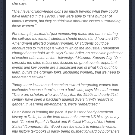
she says.
"Their level of knowledge didn't go much beyond what they could
have learned in the 1970s. They were able to list a number of
famous women, but they couldn't talk about the issues surrounding
these women."
For example, instead of just memorizing dates and names during
the suffrage movement, students should understand how the 19th
Amendment affected ordinary women. Or students could be
encouraged to investigate ways in which the Industrial Revolution
changed household work, says Susan Adler, an associate professor
of teacher education at the University of Missouri-Kansas City. "Our
curricula too often reflect one focused on great events. Important
events and key people are a significant part of what kids ought to
learn, but it's the ordinary folks, [including women], that we need to
understand as well."
Today, there is increased attention toward integrating women into
textbooks because there's been a backslide, says Ms. Lindenauer.
"There are scholars who would say that the 1990s and early 21st
century have seen a backlash against diversity with regards to
gender. In learning environments, we're reenergized."
Peter Wood is leading the pack. A professor of early American
history at Duke, he is the lead author of a recent US history survey
text, "Created Equal: A Social and Political History of the United
States" (Longman). Mr. Wood says the efforts to integrate women
into history textbooks is partly being pushed forward by publishers