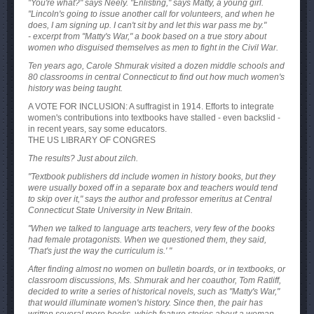
"You're what?" says Neely. "Enlisting," says Matty, a young girl.
"Lincoln's going to issue another call for volunteers, and when he
does, I am signing up. I can't sit by and let this war pass me by."
- excerpt from "Matty's War," a book based on a true story about
women who disguised themselves as men to fight in the Civil War.
Ten years ago, Carole Shmurak visited a dozen middle schools and
80 classrooms in central Connecticut to find out how much women's
history was being taught.
A VOTE FOR INCLUSION: A suffragist in 1914. Efforts to integrate
women's contributions into textbooks have stalled - even backslid -
in recent years, say some educators.
THE US LIBRARY OF CONGRES
The results? Just about zilch.
"Textbook publishers dd include women in history books, but they
were usually boxed off in a separate box and teachers would tend
to skip over it," says the author and professor emeritus at Central
Connecticut State University in New Britain.
"When we talked to language arts teachers, very few of the books
had female protagonists. When we questioned them, they said,
'That's just the way the curriculum is.' "
After finding almost no women on bulletin boards, or in textbooks, or
classroom discussions, Ms. Shmurak and her coauthor, Tom Ratliff,
decided to write a series of historical novels, such as "Matty's War,"
that would illuminate women's history. Since then, the pair has