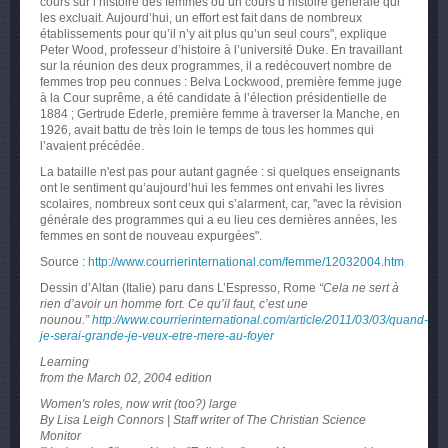
cours sur l’histoire des femmes ou un cours d’histoire générale qui
les excluait. Aujourd’hui, un effort est fait dans de nombreux
établissements pour qu’il n’y ait plus qu’un seul cours", explique
Peter Wood, professeur d’histoire à l’université Duke. En travaillant
sur la réunion des deux programmes, il a redécouvert nombre de
femmes trop peu connues : Belva Lockwood, première femme juge
à la Cour suprême, a été candidate à l’élection présidentielle de
1884 ; Gertrude Ederle, première femme à traverser la Manche, en
1926, avait battu de très loin le temps de tous les hommes qui
l’avaient précédée.
La bataille n'est pas pour autant gagnée : si quelques enseignants
ont le sentiment qu’aujourd’hui les femmes ont envahi les livres
scolaires, nombreux sont ceux qui s’alarment, car, "avec la révision
générale des programmes qui a eu lieu ces dernières années, les
femmes en sont de nouveau expurgées".
Source :
http://www.courrierinternational.com/femme/12032004.htm
Dessin d’Altan (Italie) paru dans L’Espresso, Rome
“Cela ne sert à
rien d’avoir un homme fort. Ce qu’il faut, c’est une
nounou.”
http://www.courrierinternational.com/article/2011/03/03/quand-
je-serai-grande-je-veux-etre-mere-au-foyer
Learning
from the March 02, 2004 edition
Women's roles, now writ (too?) large
By Lisa Leigh Connors | Staff writer of The Christian Science
Monitor