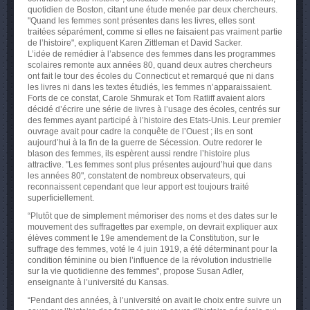
quotidien de Boston, citant une étude menée par deux chercheurs.
"Quand les femmes sont présentes dans les livres, elles sont
traitées séparément, comme si elles ne faisaient pas vraiment partie
de l’histoire", expliquent Karen Zittleman et David Sacker.
L’idée de remédier à l’absence des femmes dans les programmes
scolaires remonte aux années 80, quand deux autres chercheurs
ont fait le tour des écoles du Connecticut et remarqué que ni dans
les livres ni dans les textes étudiés, les femmes n’apparaissaient.
Forts de ce constat, Carole Shmurak et Tom Ratliff avaient alors
décidé d’écrire une série de livres à l’usage des écoles, centrés sur
des femmes ayant participé à l’histoire des Etats-Unis. Leur premier
ouvrage avait pour cadre la conquête de l’Ouest ; ils en sont
aujourd’hui à la fin de la guerre de Sécession. Outre redorer le
blason des femmes, ils espèrent aussi rendre l’histoire plus
attractive. "Les femmes sont plus présentes aujourd’hui que dans
les années 80", constatent de nombreux observateurs, qui
reconnaissent cependant que leur apport est toujours traité
superficiellement.
“Plutôt que de simplement mémoriser des noms et des dates sur le
mouvement des suffragettes par exemple, on devrait expliquer aux
élèves comment le 19e amendement de la Constitution, sur le
suffrage des femmes, voté le 4 juin 1919, a été déterminant pour la
condition féminine ou bien l’influence de la révolution industrielle
sur la vie quotidienne des femmes", propose Susan Adler,
enseignante à l’université du Kansas.
“Pendant des années, à l’université on avait le choix entre suivre un