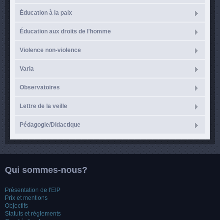
Éducation à la paix
Éducation aux droits de l'homme
Violence non-violence
Varia
Observatoires
Lettre de la veille
Pédagogie/Didactique
Qui sommes-nous?
Présentation de l'EIP
Prix et mentions
Objectifs
Statuts et règlements