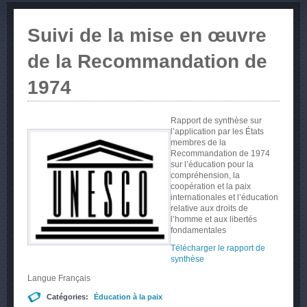
Suivi de la mise en œuvre
de la Recommandation de
1974
Rapport de synthèse sur
l’application par les États
membres de la
Recommandation de 1974
sur l’éducation pour la
compréhension, la
coopération et la paix
internationales et l’éducation
relative aux droits de
l’homme et aux libertés
fondamentales
Télécharger le rapport de
synthèse
Langue
Français
Catégories:
Éducation à la paix