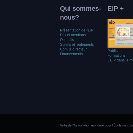
Qui sommes-
EIP +
nous?
Présentation de l'EIP
Prix et mentions
Objectifs
Statuts et règlements
Comité directeur
Publications
Financements
Formations
L'EIP dans le 
Veille de
l'Association mondiale pour l'École instru