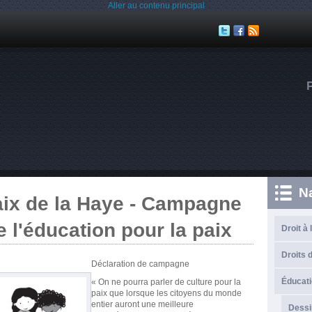
Aller au contenu principal
N
aix de la Haye - Campagne
e l'éducation pour la paix
Droit à 
Droits d
Déclaration
de
campagne
Éducati
« On ne pourra parler de culture pour la
paix que lorsque les citoyens du monde
entier auront une meilleure
Dessi