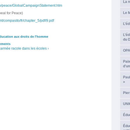
La n
nch/peace/GlobalCampaignStatement.htm
Le M
eal for Peace)
int/compasito/fr/chapter_5/pdf/9.pdf
L’éd
L’éd
ducation aux droits de l'homme
du 
ements
armée racole dans les écoles ›
OPA*
Paix
d'un
Pau
»
Pier
UNIC
Éduc
Éduc