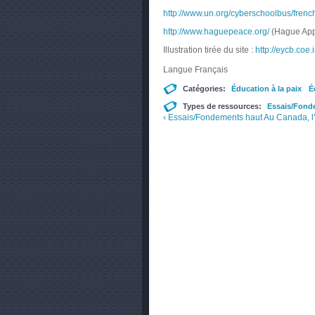
http://www.un.org/cyberschoolbus/fre
http://www.haguepeace.org/
(Hague App
Illustration tirée du site :
http://eycb.coe.
Langue
Français
Catégories:
Éducation à la paix
É
Types de ressources:
Essais/Fond
‹ Essais/Fondements
haut
Au Canada, l’