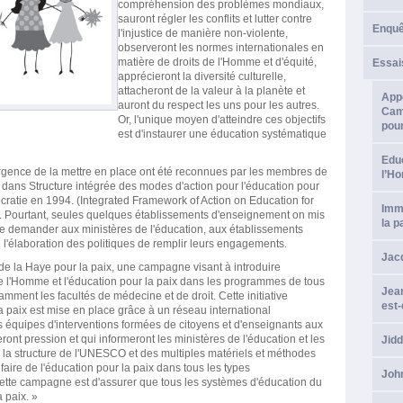
compréhension des problèmes mondiaux,
sauront régler les conflits et lutter contre
Enque
l'injustice de manière non-violente,
observeront les normes internationales en
matière de droits de l'Homme et d'équité,
Essai
apprécieront la diversité culturelle,
attacheront de la valeur à la planète et
Appe
auront du respect les uns pour les autres.
Camp
Or, l'unique moyen d'atteindre ces objectifs
pour
est d'instaurer une éducation systématique
Educ
'urgence de la mettre en place ont été reconnues par les membres de
l’H
 dans Structure intégrée des modes d'action pour l'éducation pour
ocratie en 1994. (Integrated Framework of Action on Education for
Imma
Pourtant, seules quelques établissements d'enseignement on mis
la p
s de demander aux ministères de l'éducation, aux établissements
l'élaboration des politiques de remplir leurs engagements.
Jacq
 de la Haye pour la paix, une campagne visant à introduire
de l'Homme et l'éducation pour la paix dans les programmes de tous
Jean
mment les facultés de médecine et de droit. Cette initiative
est-
 paix est mise en place grâce à un réseau international
s équipes d'interventions formées de citoyens et d'enseignants aux
feront pression et qui informeront les ministères de l'éducation et les
Jid
 la structure de l'UNESCO et des multiples matériels et méthodes
 faire de l'éducation pour la paix dans tous les types
Joh
cette campagne est d'assurer que tous les systèmes d'éducation du
 paix. »