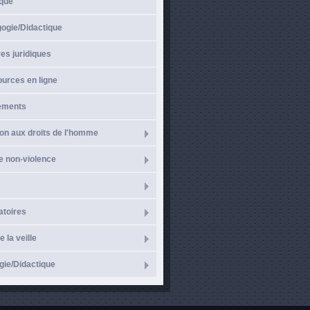
ique
gogie/Didactique
es juridiques
urces en ligne
ements
on aux droits de l'homme
e non-violence
atoires
e la veille
ie/Didactique