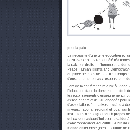
pour la paix.
La nécessité d'une telle éducation et l
l'UNESCO en 1974 et ont été réaffirmés
la paix, les droits de l'homme et la dém
Peace, Human Rights, and Democracy). 
en place de telles actions. Il est temp
d'enseignement et aux responsables de 
Lors de la conférence relative à l'Appel
l'éducation dans le domaine des droit 
les établissements d'enseignement, nota
d'enseignants et d'ONG engagés pour la
d'associations éducatives et grâce à de
niveaux national, régional et local, qui 
institutions d'enseignement à propos de
qui existent aujourd'hui pour les aider à
d'environnements éducatifs. Le but de 
monde entier enseignent la culture de la