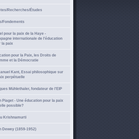
̂tes/Recherches/Études
s/Fondements
l pour la paix de la Haye -
agne internationale de l'éducation
 la paix
ation pour la Paix, les Droits de
omme et la Démocratie
nuel Kant, Essai philosophique sur
aix perpétuelle
ues Mühlethaler, fondateur de l'EIP
 Piaget - Une éducation pour la paix
elle possible?
du Krishnamurti
n Dewey (1859-1952)