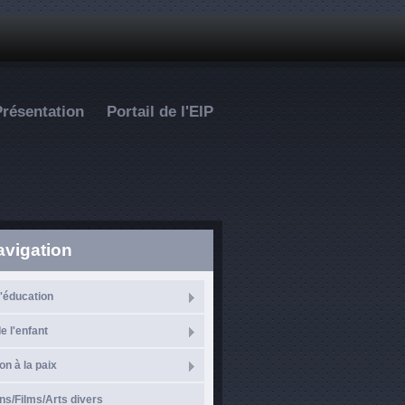
Présentation
Portail de l'EIP
avigation
l'éducation
e l'enfant
on à la paix
ns/Films/Arts divers