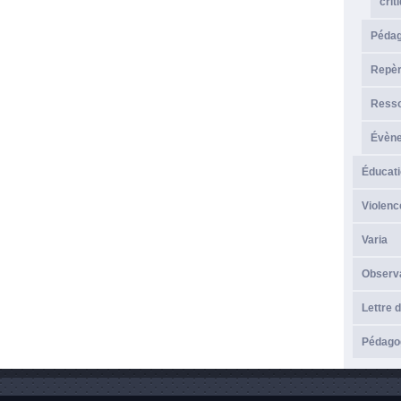
crit
Péda
Repèr
Resso
Évèn
Éducati
Violenc
Varia
Observ
Lettre d
Pédagog