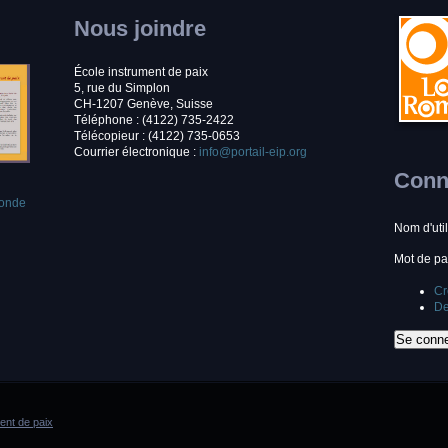
Nous joindre
École instrument de paix
5, rue du Simplon
CH-1207 Genève, Suisse
Téléphone : (4122) 735-2422
Télécopieur : (4122) 735-0653
Courrier électronique :
info@portail-eip.org
Conne
monde
Nom d'uti
Mot de p
Cr
De
ment de paix