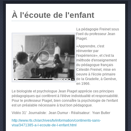
À l'écoute de l'enfant
La pédagogie Freinet sous
l'oeil du professeur Jean
Piaget.
«Apprendre, c'est
réinventer par
l'expérience», et c'est la
méthode d'enseignement
du pédagogue français
Célestin Freinet, mise en
oeuvre à l'école primaire
de la Gradelle, à Genève,
en 1966.
Le biologiste et psychologue Jean Piaget apprécie ces principes
pédagogiques qui confèrent à l'élève individualité et responsabilité.
Pour le professeur Piaget, bien connaître la psychologie de l'enfant
est un préalable nécessaire à tout bon pédagogue.
Vidéo 31' Journaliste: Jean Dumur - Réalisateur: Yvan Butler
http://www.rts.ch/archives/tv/information/continents-sans-
visa/3471385-a-l-ecoute-de-l-enfant.html