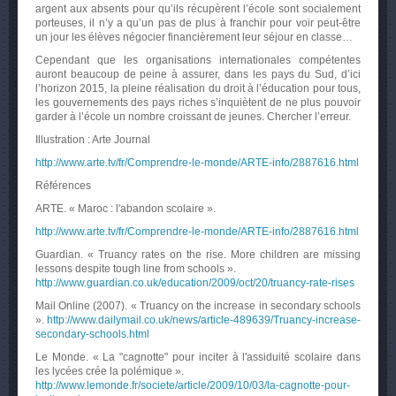
argent aux absents pour qu’ils récupèrent l’école sont socialement
porteuses, il n’y a qu’un pas de plus à franchir pour voir peut-être
un jour les élèves négocier financièrement leur séjour en classe…
Cependant que les organisations internationales compétentes
auront beaucoup de peine à assurer, dans les pays du Sud, d’ici
l’horizon 2015, la pleine réalisation du droit à l’éducation pour tous,
les gouvernements des pays riches s’inquiètent de ne plus pouvoir
garder à l’école un nombre croissant de jeunes. Chercher l’erreur.
Illustration : Arte Journal
http://www.arte.tv/fr/Comprendre-le-monde/ARTE-info/2887616.html
Références
ARTE. « Maroc : l'abandon scolaire ».
http://www.arte.tv/fr/Comprendre-le-monde/ARTE-info/2887616.html
Guardian. « Truancy rates on the rise. More children are missing
lessons despite tough line from schools ».
http://www.guardian.co.uk/education/2009/oct/20/truancy-rate-rises
Mail Online (2007). « Truancy on the increase in secondary schools
».
http://www.dailymail.co.uk/news/article-489639/Truancy-increase-
secondary-schools.html
Le Monde. « La "cagnotte" pour inciter à l'assiduité scolaire dans
les lycées crée la polémique ».
http://www.lemonde.fr/societe/article/2009/10/03/la-cagnotte-pour-