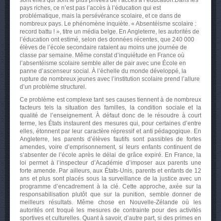
sont elles qui sont le plus privées de l’accès à l’éducation.
Dans les
pays riches, ce n’est pas l’accès à l’éducation qui est
problématique, mais la persévérance scolaire, et ce dans de
nombreux pays. Le phénomène inquiète. « Absentéisme scolaire :
record battu ! », titre un média belge. En Angleterre, les autorités de
l’éducation ont estimé, selon des données récentes, que 240 000
élèves de l’école secondaire rataient au moins une journée de
classe par semaine. Même constat d’inquiétude en France où
l’absentéisme scolaire semble aller de pair avec une École en
panne d’ascenseur social. À l’échelle du monde développé, la
rupture de nombreux jeunes avec l’institution scolaire prend l’allure
d’un problème structurel.
Ce problème est complexe tant ses causes tiennent à de nombreux
facteurs tels la situation des familles, la condition sociale et la
qualité de l’enseignement. À défaut donc de le résoudre à court
terme, les États instaurent des mesures qui, pour certaines d’entre
elles, étonnent par leur caractère répressif et anti pédagogique. En
Angleterre, les parents d’élèves fautifs sont passibles de fortes
amendes, voire d’emprisonnement, si leurs enfants continuent de
s’absenter de l’école après le délai de grâce expiré. En France, la
loi permet à l’inspecteur d’Académie d’imposer aux parents une
forte amende. Par ailleurs, aux États-Unis, parents et enfants de 12
ans et plus sont placés sous la surveillance de la justice avec un
programme d’encadrement à la clé. Cette approche, axée sur la
responsabilisation plutôt que sur la punition, semble donner de
meilleurs résultats. Même chose en Nouvelle-Zélande où les
autorités ont troqué les mesures de contrainte pour des activités
sportives et culturelles. Quant à savoir, d’autre part, si des primes en