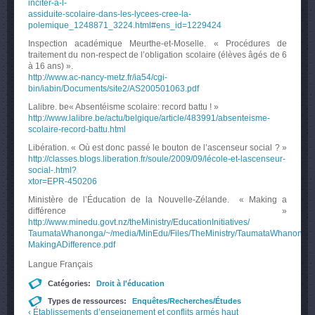
inciter-a-l-
assiduite-scolaire-dans-les-lycees-cree-la-
polemique_1248871_3224.html#ens_id=1229424
Inspection académique Meurthe-et-Moselle. « Procédures de
traitement du non-respect de l’obligation scolaire (élèves âgés de 6
à 16 ans) ».
http://www.ac-nancy-metz.fr/ia54/cgi-
bin/iabin/Documents/site2/AS200501063.pdf
Lalibre. be« Absentéisme scolaire: record battu ! »
http://www.lalibre.be/actu/belgique/article/483991/absenteisme-
scolaire-record-battu.html
Libération. « Où est donc passé le bouton de l’ascenseur social ? »
http://classes.blogs.liberation.fr/soule/2009/09/lécole-et-lascenseur-
social-.html?
xtor=EPR-450206
Ministère de l’Éducation de la Nouvelle-Zélande. « Making a
différence »
http://www.minedu.govt.nz/theMinistry/EducationInitiatives/
TaumataWhanonga/~/media/MinEdu/Files/TheMinistry/TaumataWhanonga
MakingADifference.pdf
Langue
Français
Catégories:
Droit à l'éducation
Types de ressources:
Enquêtes/Recherches/Études
‹ Établissements d’enseignement et conflits armés
haut