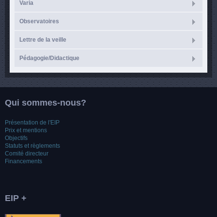
Varia
Observatoires
Lettre de la veille
Pédagogie/Didactique
Qui sommes-nous?
Présentation de l'EIP
Prix et mentions
Objectifs
Statuts et règlements
Comité directeur
Financements
EIP +