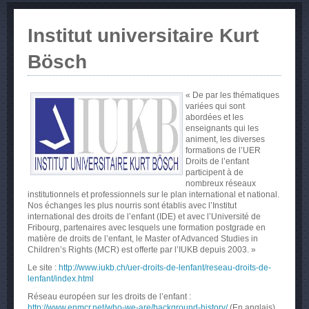
Institut universitaire Kurt
Bösch
« De par les thématiques
variées qui sont
abordées et les
enseignants qui les
animent, les diverses
formations de l’UER
Droits de l’enfant
participent à de
nombreux réseaux
institutionnels et professionnels sur le plan international et national.
Nos échanges les plus nourris sont établis avec l’Institut
international des droits de l’enfant (IDE) et avec l’Université de
Fribourg, partenaires avec lesquels une formation postgrade en
matière de droits de l’enfant, le Master of Advanced Studies in
Children’s Rights (MCR) est offerte par l’IUKB depuis 2003. »
Le site :
http://www.iukb.ch/uer-droits-de-lenfant/reseau-droits-de-
lenfant/index.html
Réseau européen sur les droits de l’enfant :
http://www.enmcr.net/who-we-are/background-history/
(En anglais)