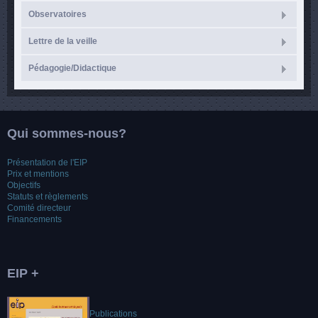
Observatoires
Lettre de la veille
Pédagogie/Didactique
Qui sommes-nous?
Présentation de l'EIP
Prix et mentions
Objectifs
Statuts et règlements
Comité directeur
Financements
EIP +
Publications