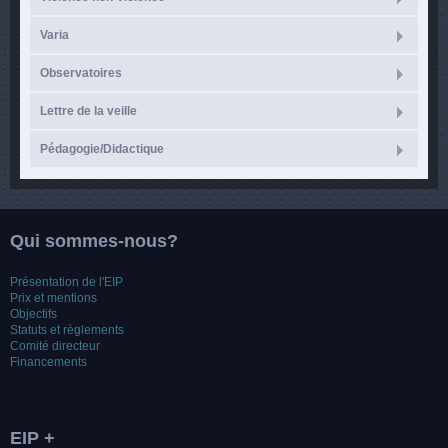
Varia
Observatoires
Lettre de la veille
Pédagogie/Didactique
Qui sommes-nous?
Présentation de l'EIP
Prix et mentions
Objectifs
Statuts et règlements
Comité directeur
Financements
EIP +