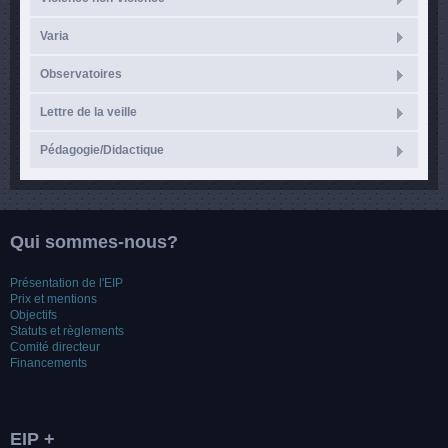
Varia
Observatoires
Lettre de la veille
Pédagogie/Didactique
Qui sommes-nous?
Présentation de l'EIP
Prix et mentions
Objectifs
Statuts et règlements
Comité directeur
Financements
EIP +