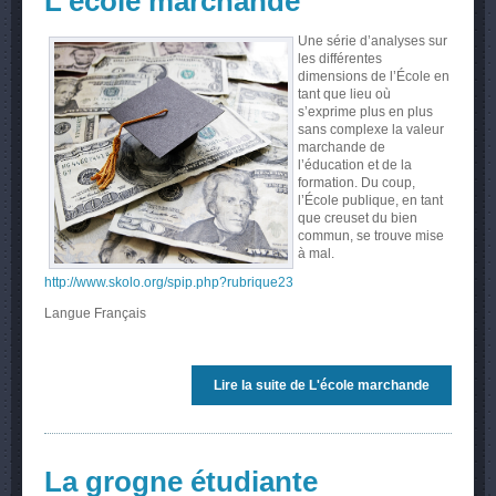
L'école marchande
Une série d’analyses sur
les différentes
dimensions de l’École en
tant que lieu où
s’exprime plus en plus
sans complexe la valeur
marchande de
l’éducation et de la
formation. Du coup,
l’École publique, en tant
que creuset du bien
commun, se trouve mise
à mal.
http://www.skolo.org/spip.php?rubrique23
Langue
Français
Lire la suite
de L'école marchande
La grogne étudiante