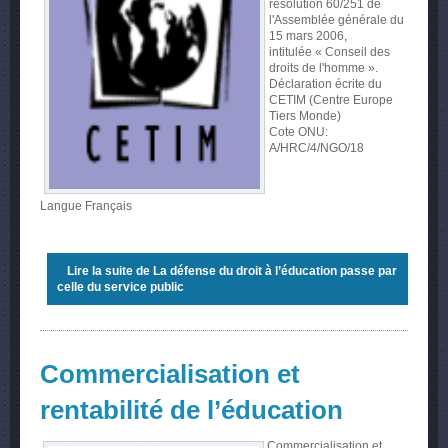
résolution 60/251 de
l'Assemblée générale du
15 mars 2006,
intitulée « Conseil des
droits de l'homme ».
Déclaration écrite du
CETIM (Centre Europe
Tiers Monde)
Cote ONU:
A/HRC/4/NGO/18
Langue
Français
Lire la suite
de La défense du droit à l’éducation passe par
celle du service public
Commercialisation et
rentabilité de l’éducation
Commercialisation et