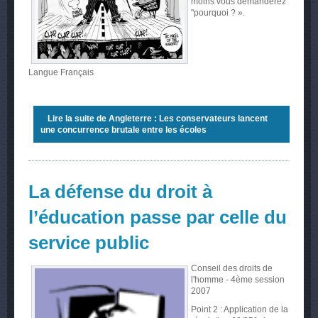
moins vous demanderez
"pourquoi ? ».
Langue
Français
Lire la suite
de Angleterre : Les conservateurs lancent
une concurrence brutale entre les écoles
La défense du droit à
l’éducation passe par celle du
service public
Conseil des droits de
l'homme - 4ème session
2007
Point 2 : Application de la