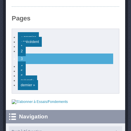
Pages
« premier
‹ précédent
1
2
3
4
5
6
suivant ›
dernier »
Navigation