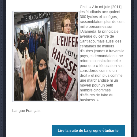
Chili. « A la mi-juin [2011],
les étudiants occupaient
300 lycées et collèges,
rassemblaient plus de cent
mille personnes sur
l'Alameda, la principale
avenue du centre de
Santiago, mais aussi des
centaines de milliers
d'autres jeunes à travers le
pays, et demandaient une
réforme constitutionnelle
pour que « l'éducation soit
considérée comme un
droit » et non plus comme
une marchandise ni un
moyen pour un petit
nombre d'hommes
d'affaires de faire du
business. »
Langue
Français
Lire la suite
de La grogne étudiante